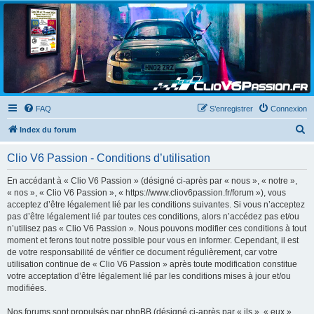
Clio V6 Passion
Le site français des passionnés de Clio V6
FAQ
S’enregistrer
Connexion
R
Index du forum
e
Clio V6 Passion - Conditions d’utilisation
c
h
En accédant à « Clio V6 Passion » (désigné ci-après par « nous », « notre »,
« nos », « Clio V6 Passion », « https://www.cliov6passion.fr/forum »), vous
e
acceptez d’être légalement lié par les conditions suivantes. Si vous n’acceptez
r
pas d’être légalement lié par toutes ces conditions, alors n’accédez pas et/ou
n’utilisez pas « Clio V6 Passion ». Nous pouvons modifier ces conditions à tout
c
moment et ferons tout notre possible pour vous en informer. Cependant, il est
h
de votre responsabilité de vérifier ce document régulièrement, car votre
utilisation continue de « Clio V6 Passion » après toute modification constitue
e
votre acceptation d’être légalement lié par les conditions mises à jour et/ou
r
modifiées.
Nos forums sont propulsés par phpBB (désigné ci-après par « ils », « eux »,