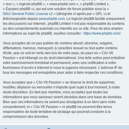
« leur », « logiciel phpBB », « www.phpbb.com », « phpBB Limited »,
« Équipes phpBB »), qui est une solution de forum publiée sous la «
GNU General Public License v2
» (désignée ci-après par « GPL ») et
téléchargeable depuis
www.phpbb.com
. Le logiciel phpBB facilite uniquement
les discussions sur Internet ; phpBB Limited n’est pas responsable du contenu
ou des comportements autorisés ou interdits sur ce site. Pour de plus amples
informations au sujet de phpBB, veuillez consulter :
https://www.phpbb.com/
.
Vous acceptez de ne pas publier de contenu abusif, obscène, vulgaire,
diffamatoire, haineux, menaçant, à caractère sexuel ou tout autre contenu
illicite, que ce soit en vertu des lois de votre pays, du pays où « Clio V6
Passion » est hébergé ou du droit international. Une telle action peut entraîner
votre bannissement immédiat et permanent, avec une notification à votre
fournisseur d’accès à Internet si nous le jugeons nécessaire. L’adresse IP de
tous les messages est enregistrée pour aider à faire respecter ces conditions.
Vous acceptez que « Clio V6 Passion » se réserve le droit de supprimer,
modifier, déplacer ou verrouiller n’importe quel sujet à tout moment, à notre
seule discrétion. En tant que membre, vous acceptez que toutes les
informations que vous saisissez soient stockées dans une base de données.
Bien que ces informations ne soient pas divulguées à un tiers sans votre
consentement, ni « Clio V6 Passion » ni phpBB ne pourront être tenus
responsables de toute tentative de piratage qui pourrait conduire à la
compromission des données.