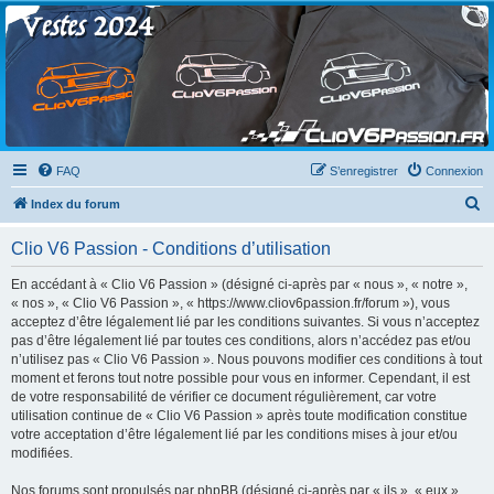
Clio V6 Passion
Le site français des passionnés de Clio V6
FAQ
S’enregistrer
Connexion
R
Index du forum
e
Clio V6 Passion - Conditions d’utilisation
c
h
En accédant à « Clio V6 Passion » (désigné ci-après par « nous », « notre »,
« nos », « Clio V6 Passion », « https://www.cliov6passion.fr/forum »), vous
e
acceptez d’être légalement lié par les conditions suivantes. Si vous n’acceptez
r
pas d’être légalement lié par toutes ces conditions, alors n’accédez pas et/ou
n’utilisez pas « Clio V6 Passion ». Nous pouvons modifier ces conditions à tout
c
moment et ferons tout notre possible pour vous en informer. Cependant, il est
h
de votre responsabilité de vérifier ce document régulièrement, car votre
utilisation continue de « Clio V6 Passion » après toute modification constitue
e
votre acceptation d’être légalement lié par les conditions mises à jour et/ou
r
modifiées.
Nos forums sont propulsés par phpBB (désigné ci-après par « ils », « eux »,