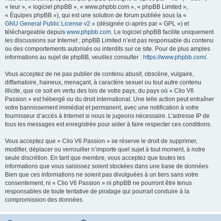
« leur », « logiciel phpBB », « www.phpbb.com », « phpBB Limited »,
« Équipes phpBB »), qui est une solution de forum publiée sous la «
GNU General Public License v2
» (désignée ci-après par « GPL ») et
téléchargeable depuis
www.phpbb.com
. Le logiciel phpBB facilite uniquement
les discussions sur Internet ; phpBB Limited n’est pas responsable du contenu
ou des comportements autorisés ou interdits sur ce site. Pour de plus amples
informations au sujet de phpBB, veuillez consulter :
https://www.phpbb.com/
.
Vous acceptez de ne pas publier de contenu abusif, obscène, vulgaire,
diffamatoire, haineux, menaçant, à caractère sexuel ou tout autre contenu
illicite, que ce soit en vertu des lois de votre pays, du pays où « Clio V6
Passion » est hébergé ou du droit international. Une telle action peut entraîner
votre bannissement immédiat et permanent, avec une notification à votre
fournisseur d’accès à Internet si nous le jugeons nécessaire. L’adresse IP de
tous les messages est enregistrée pour aider à faire respecter ces conditions.
Vous acceptez que « Clio V6 Passion » se réserve le droit de supprimer,
modifier, déplacer ou verrouiller n’importe quel sujet à tout moment, à notre
seule discrétion. En tant que membre, vous acceptez que toutes les
informations que vous saisissez soient stockées dans une base de données.
Bien que ces informations ne soient pas divulguées à un tiers sans votre
consentement, ni « Clio V6 Passion » ni phpBB ne pourront être tenus
responsables de toute tentative de piratage qui pourrait conduire à la
compromission des données.