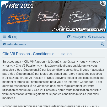
Clio V6 Passion
Le site français des passionnés de Clio V6
FAQ
S’enregistrer
Connexion
R
Index du forum
e
Clio V6 Passion - Conditions d’utilisation
c
h
En accédant à « Clio V6 Passion » (désigné ci-après par « nous », « notre »,
« nos », « Clio V6 Passion », « https://www.cliov6passion.fr/forum »), vous
e
acceptez d’être légalement lié par les conditions suivantes. Si vous n’acceptez
r
pas d’être légalement lié par toutes ces conditions, alors n’accédez pas et/ou
n’utilisez pas « Clio V6 Passion ». Nous pouvons modifier ces conditions à tout
c
moment et ferons tout notre possible pour vous en informer. Cependant, il est
h
de votre responsabilité de vérifier ce document régulièrement, car votre
utilisation continue de « Clio V6 Passion » après toute modification constitue
e
votre acceptation d’être légalement lié par les conditions mises à jour et/ou
r
modifiées.
Nos forums sont propulsés par phpBB (désigné ci-après par « ils », « eux »,