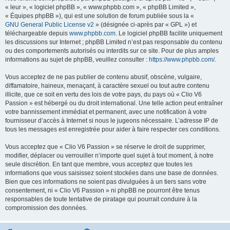
« leur », « logiciel phpBB », « www.phpbb.com », « phpBB Limited »,
« Équipes phpBB »), qui est une solution de forum publiée sous la «
GNU General Public License v2
» (désignée ci-après par « GPL ») et
téléchargeable depuis
www.phpbb.com
. Le logiciel phpBB facilite uniquement
les discussions sur Internet ; phpBB Limited n’est pas responsable du contenu
ou des comportements autorisés ou interdits sur ce site. Pour de plus amples
informations au sujet de phpBB, veuillez consulter :
https://www.phpbb.com/
.
Vous acceptez de ne pas publier de contenu abusif, obscène, vulgaire,
diffamatoire, haineux, menaçant, à caractère sexuel ou tout autre contenu
illicite, que ce soit en vertu des lois de votre pays, du pays où « Clio V6
Passion » est hébergé ou du droit international. Une telle action peut entraîner
votre bannissement immédiat et permanent, avec une notification à votre
fournisseur d’accès à Internet si nous le jugeons nécessaire. L’adresse IP de
tous les messages est enregistrée pour aider à faire respecter ces conditions.
Vous acceptez que « Clio V6 Passion » se réserve le droit de supprimer,
modifier, déplacer ou verrouiller n’importe quel sujet à tout moment, à notre
seule discrétion. En tant que membre, vous acceptez que toutes les
informations que vous saisissez soient stockées dans une base de données.
Bien que ces informations ne soient pas divulguées à un tiers sans votre
consentement, ni « Clio V6 Passion » ni phpBB ne pourront être tenus
responsables de toute tentative de piratage qui pourrait conduire à la
compromission des données.