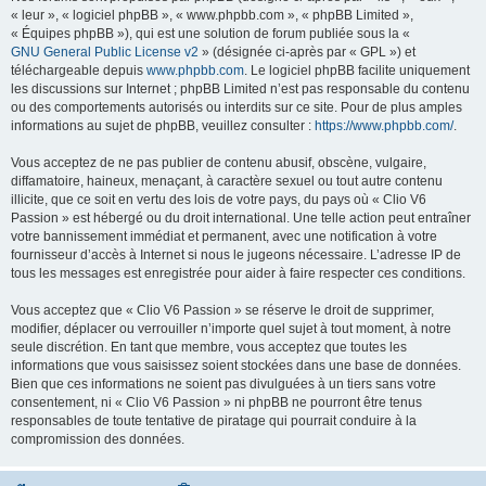
« leur », « logiciel phpBB », « www.phpbb.com », « phpBB Limited »,
« Équipes phpBB »), qui est une solution de forum publiée sous la «
GNU General Public License v2
» (désignée ci-après par « GPL ») et
téléchargeable depuis
www.phpbb.com
. Le logiciel phpBB facilite uniquement
les discussions sur Internet ; phpBB Limited n’est pas responsable du contenu
ou des comportements autorisés ou interdits sur ce site. Pour de plus amples
informations au sujet de phpBB, veuillez consulter :
https://www.phpbb.com/
.
Vous acceptez de ne pas publier de contenu abusif, obscène, vulgaire,
diffamatoire, haineux, menaçant, à caractère sexuel ou tout autre contenu
illicite, que ce soit en vertu des lois de votre pays, du pays où « Clio V6
Passion » est hébergé ou du droit international. Une telle action peut entraîner
votre bannissement immédiat et permanent, avec une notification à votre
fournisseur d’accès à Internet si nous le jugeons nécessaire. L’adresse IP de
tous les messages est enregistrée pour aider à faire respecter ces conditions.
Vous acceptez que « Clio V6 Passion » se réserve le droit de supprimer,
modifier, déplacer ou verrouiller n’importe quel sujet à tout moment, à notre
seule discrétion. En tant que membre, vous acceptez que toutes les
informations que vous saisissez soient stockées dans une base de données.
Bien que ces informations ne soient pas divulguées à un tiers sans votre
consentement, ni « Clio V6 Passion » ni phpBB ne pourront être tenus
responsables de toute tentative de piratage qui pourrait conduire à la
compromission des données.