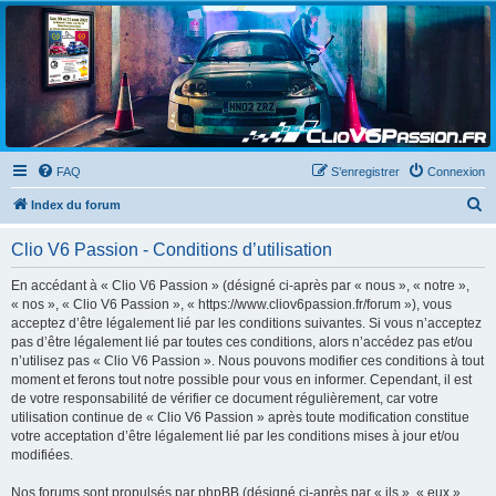
Clio V6 Passion
Le site français des passionnés de Clio V6
FAQ
S’enregistrer
Connexion
R
Index du forum
e
Clio V6 Passion - Conditions d’utilisation
c
h
En accédant à « Clio V6 Passion » (désigné ci-après par « nous », « notre »,
« nos », « Clio V6 Passion », « https://www.cliov6passion.fr/forum »), vous
e
acceptez d’être légalement lié par les conditions suivantes. Si vous n’acceptez
r
pas d’être légalement lié par toutes ces conditions, alors n’accédez pas et/ou
n’utilisez pas « Clio V6 Passion ». Nous pouvons modifier ces conditions à tout
c
moment et ferons tout notre possible pour vous en informer. Cependant, il est
h
de votre responsabilité de vérifier ce document régulièrement, car votre
utilisation continue de « Clio V6 Passion » après toute modification constitue
e
votre acceptation d’être légalement lié par les conditions mises à jour et/ou
r
modifiées.
Nos forums sont propulsés par phpBB (désigné ci-après par « ils », « eux »,