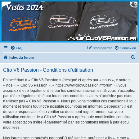
Clio V6 Passion
Le site français des passionnés de Clio V6
FAQ
S’enregistrer
Connexion
R
Index du forum
e
Clio V6 Passion - Conditions d’utilisation
c
h
En accédant à « Clio V6 Passion » (désigné ci-après par « nous », « notre »,
« nos », « Clio V6 Passion », « https://www.cliov6passion.fr/forum »), vous
e
acceptez d’être légalement lié par les conditions suivantes. Si vous n’acceptez
r
pas d’être légalement lié par toutes ces conditions, alors n’accédez pas et/ou
n’utilisez pas « Clio V6 Passion ». Nous pouvons modifier ces conditions à tout
c
moment et ferons tout notre possible pour vous en informer. Cependant, il est
h
de votre responsabilité de vérifier ce document régulièrement, car votre
utilisation continue de « Clio V6 Passion » après toute modification constitue
e
votre acceptation d’être légalement lié par les conditions mises à jour et/ou
r
modifiées.
Nos forums sont propulsés par phpBB (désigné ci-après par « ils », « eux »,