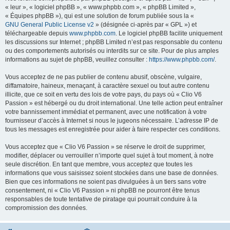
« leur », « logiciel phpBB », « www.phpbb.com », « phpBB Limited »,
« Équipes phpBB »), qui est une solution de forum publiée sous la «
GNU General Public License v2
» (désignée ci-après par « GPL ») et
téléchargeable depuis
www.phpbb.com
. Le logiciel phpBB facilite uniquement
les discussions sur Internet ; phpBB Limited n’est pas responsable du contenu
ou des comportements autorisés ou interdits sur ce site. Pour de plus amples
informations au sujet de phpBB, veuillez consulter :
https://www.phpbb.com/
.
Vous acceptez de ne pas publier de contenu abusif, obscène, vulgaire,
diffamatoire, haineux, menaçant, à caractère sexuel ou tout autre contenu
illicite, que ce soit en vertu des lois de votre pays, du pays où « Clio V6
Passion » est hébergé ou du droit international. Une telle action peut entraîner
votre bannissement immédiat et permanent, avec une notification à votre
fournisseur d’accès à Internet si nous le jugeons nécessaire. L’adresse IP de
tous les messages est enregistrée pour aider à faire respecter ces conditions.
Vous acceptez que « Clio V6 Passion » se réserve le droit de supprimer,
modifier, déplacer ou verrouiller n’importe quel sujet à tout moment, à notre
seule discrétion. En tant que membre, vous acceptez que toutes les
informations que vous saisissez soient stockées dans une base de données.
Bien que ces informations ne soient pas divulguées à un tiers sans votre
consentement, ni « Clio V6 Passion » ni phpBB ne pourront être tenus
responsables de toute tentative de piratage qui pourrait conduire à la
compromission des données.