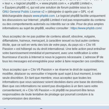
« leur », « logiciel phpBB », « www.phpbb.com », « phpBB Limited »,
« Équipes phpBB »), qui est une solution de forum publiée sous la «
GNU General Public License v2
» (désignée ci-après par « GPL ») et
téléchargeable depuis
www.phpbb.com
. Le logiciel phpBB facilite uniquement
les discussions sur Internet ; phpBB Limited n’est pas responsable du contenu
ou des comportements autorisés ou interdits sur ce site. Pour de plus amples
informations au sujet de phpBB, veuillez consulter :
https://www.phpbb.com/
.
Vous acceptez de ne pas publier de contenu abusif, obscène, vulgaire,
diffamatoire, haineux, menaçant, à caractère sexuel ou tout autre contenu
illicite, que ce soit en vertu des lois de votre pays, du pays où « Clio V6
Passion » est hébergé ou du droit international. Une telle action peut entraîner
votre bannissement immédiat et permanent, avec une notification à votre
fournisseur d’accès à Internet si nous le jugeons nécessaire. L’adresse IP de
tous les messages est enregistrée pour aider à faire respecter ces conditions.
Vous acceptez que « Clio V6 Passion » se réserve le droit de supprimer,
modifier, déplacer ou verrouiller n’importe quel sujet à tout moment, à notre
seule discrétion. En tant que membre, vous acceptez que toutes les
informations que vous saisissez soient stockées dans une base de données.
Bien que ces informations ne soient pas divulguées à un tiers sans votre
consentement, ni « Clio V6 Passion » ni phpBB ne pourront être tenus
responsables de toute tentative de piratage qui pourrait conduire à la
compromission des données.