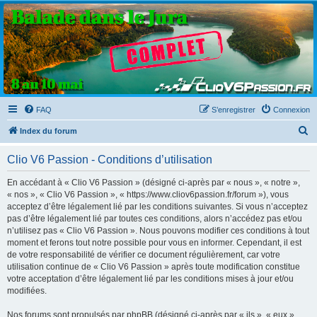
Clio V6 Passion
Le site français des passionnés de Clio V6
FAQ
S’enregistrer
Connexion
R
Index du forum
e
Clio V6 Passion - Conditions d’utilisation
c
h
En accédant à « Clio V6 Passion » (désigné ci-après par « nous », « notre »,
« nos », « Clio V6 Passion », « https://www.cliov6passion.fr/forum »), vous
e
acceptez d’être légalement lié par les conditions suivantes. Si vous n’acceptez
r
pas d’être légalement lié par toutes ces conditions, alors n’accédez pas et/ou
n’utilisez pas « Clio V6 Passion ». Nous pouvons modifier ces conditions à tout
c
moment et ferons tout notre possible pour vous en informer. Cependant, il est
h
de votre responsabilité de vérifier ce document régulièrement, car votre
utilisation continue de « Clio V6 Passion » après toute modification constitue
e
votre acceptation d’être légalement lié par les conditions mises à jour et/ou
r
modifiées.
Nos forums sont propulsés par phpBB (désigné ci-après par « ils », « eux »,