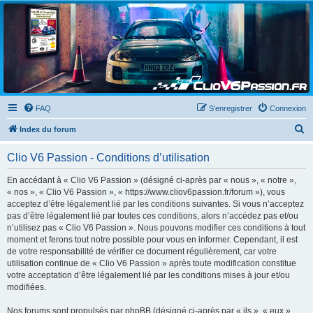
Clio V6 Passion
Le site français des passionnés de Clio V6
FAQ
S’enregistrer
Connexion
R
Index du forum
e
Clio V6 Passion - Conditions d’utilisation
c
h
En accédant à « Clio V6 Passion » (désigné ci-après par « nous », « notre »,
« nos », « Clio V6 Passion », « https://www.cliov6passion.fr/forum »), vous
e
acceptez d’être légalement lié par les conditions suivantes. Si vous n’acceptez
r
pas d’être légalement lié par toutes ces conditions, alors n’accédez pas et/ou
n’utilisez pas « Clio V6 Passion ». Nous pouvons modifier ces conditions à tout
c
moment et ferons tout notre possible pour vous en informer. Cependant, il est
h
de votre responsabilité de vérifier ce document régulièrement, car votre
utilisation continue de « Clio V6 Passion » après toute modification constitue
e
votre acceptation d’être légalement lié par les conditions mises à jour et/ou
r
modifiées.
Nos forums sont propulsés par phpBB (désigné ci-après par « ils », « eux »,