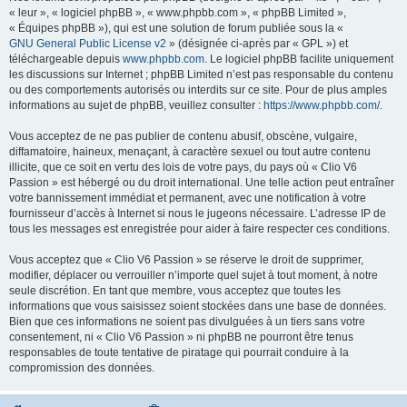
« leur », « logiciel phpBB », « www.phpbb.com », « phpBB Limited »,
« Équipes phpBB »), qui est une solution de forum publiée sous la «
GNU General Public License v2
» (désignée ci-après par « GPL ») et
téléchargeable depuis
www.phpbb.com
. Le logiciel phpBB facilite uniquement
les discussions sur Internet ; phpBB Limited n’est pas responsable du contenu
ou des comportements autorisés ou interdits sur ce site. Pour de plus amples
informations au sujet de phpBB, veuillez consulter :
https://www.phpbb.com/
.
Vous acceptez de ne pas publier de contenu abusif, obscène, vulgaire,
diffamatoire, haineux, menaçant, à caractère sexuel ou tout autre contenu
illicite, que ce soit en vertu des lois de votre pays, du pays où « Clio V6
Passion » est hébergé ou du droit international. Une telle action peut entraîner
votre bannissement immédiat et permanent, avec une notification à votre
fournisseur d’accès à Internet si nous le jugeons nécessaire. L’adresse IP de
tous les messages est enregistrée pour aider à faire respecter ces conditions.
Vous acceptez que « Clio V6 Passion » se réserve le droit de supprimer,
modifier, déplacer ou verrouiller n’importe quel sujet à tout moment, à notre
seule discrétion. En tant que membre, vous acceptez que toutes les
informations que vous saisissez soient stockées dans une base de données.
Bien que ces informations ne soient pas divulguées à un tiers sans votre
consentement, ni « Clio V6 Passion » ni phpBB ne pourront être tenus
responsables de toute tentative de piratage qui pourrait conduire à la
compromission des données.