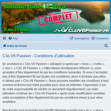
Clio V6 Passion
Le site français des passionnés de Clio V6
FAQ
S’enregistrer
Connexion
R
Index du forum
e
Clio V6 Passion - Conditions d’utilisation
c
h
En accédant à « Clio V6 Passion » (désigné ci-après par « nous », « notre »,
« nos », « Clio V6 Passion », « https://www.cliov6passion.fr/forum »), vous
e
acceptez d’être légalement lié par les conditions suivantes. Si vous n’acceptez
r
pas d’être légalement lié par toutes ces conditions, alors n’accédez pas et/ou
n’utilisez pas « Clio V6 Passion ». Nous pouvons modifier ces conditions à tout
c
moment et ferons tout notre possible pour vous en informer. Cependant, il est
h
de votre responsabilité de vérifier ce document régulièrement, car votre
utilisation continue de « Clio V6 Passion » après toute modification constitue
e
votre acceptation d’être légalement lié par les conditions mises à jour et/ou
r
modifiées.
Nos forums sont propulsés par phpBB (désigné ci-après par « ils », « eux »,