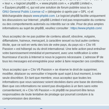
« leur », « logiciel phpBB », « www.phpbb.com », « phpBB Limited »,
« Équipes phpBB »), qui est une solution de forum publiée sous la «
GNU General Public License v2
» (désignée ci-après par « GPL ») et
téléchargeable depuis
www.phpbb.com
. Le logiciel phpBB facilite uniquement
les discussions sur Internet ; phpBB Limited n’est pas responsable du contenu
ou des comportements autorisés ou interdits sur ce site. Pour de plus amples
informations au sujet de phpBB, veuillez consulter :
https://www.phpbb.com/
.
Vous acceptez de ne pas publier de contenu abusif, obscène, vulgaire,
diffamatoire, haineux, menaçant, à caractère sexuel ou tout autre contenu
illicite, que ce soit en vertu des lois de votre pays, du pays où « Clio V6
Passion » est hébergé ou du droit international. Une telle action peut entraîner
votre bannissement immédiat et permanent, avec une notification à votre
fournisseur d’accès à Internet si nous le jugeons nécessaire. L’adresse IP de
tous les messages est enregistrée pour aider à faire respecter ces conditions.
Vous acceptez que « Clio V6 Passion » se réserve le droit de supprimer,
modifier, déplacer ou verrouiller n’importe quel sujet à tout moment, à notre
seule discrétion. En tant que membre, vous acceptez que toutes les
informations que vous saisissez soient stockées dans une base de données.
Bien que ces informations ne soient pas divulguées à un tiers sans votre
consentement, ni « Clio V6 Passion » ni phpBB ne pourront être tenus
responsables de toute tentative de piratage qui pourrait conduire à la
compromission des données.