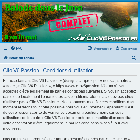
Clio V6 Passion
Le site français des passionnés de Clio V6
FAQ
S’enregistrer
Connexion
R
Index du forum
e
Clio V6 Passion - Conditions d’utilisation
c
h
En accédant à « Clio V6 Passion » (désigné ci-après par « nous », « notre »,
« nos », « Clio V6 Passion », « https://www.cliov6passion.fr/forum »), vous
e
acceptez d’être légalement lié par les conditions suivantes. Si vous n’acceptez
r
pas d’être légalement lié par toutes ces conditions, alors n’accédez pas et/ou
n’utilisez pas « Clio V6 Passion ». Nous pouvons modifier ces conditions à tout
c
moment et ferons tout notre possible pour vous en informer. Cependant, il est
h
de votre responsabilité de vérifier ce document régulièrement, car votre
utilisation continue de « Clio V6 Passion » après toute modification constitue
e
votre acceptation d’être légalement lié par les conditions mises à jour et/ou
r
modifiées.
Nos forums sont propulsés par phpBB (désigné ci-après par « ils », « eux »,