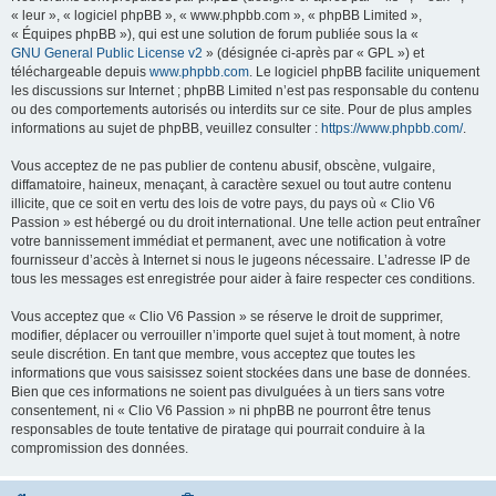
« leur », « logiciel phpBB », « www.phpbb.com », « phpBB Limited »,
« Équipes phpBB »), qui est une solution de forum publiée sous la «
GNU General Public License v2
» (désignée ci-après par « GPL ») et
téléchargeable depuis
www.phpbb.com
. Le logiciel phpBB facilite uniquement
les discussions sur Internet ; phpBB Limited n’est pas responsable du contenu
ou des comportements autorisés ou interdits sur ce site. Pour de plus amples
informations au sujet de phpBB, veuillez consulter :
https://www.phpbb.com/
.
Vous acceptez de ne pas publier de contenu abusif, obscène, vulgaire,
diffamatoire, haineux, menaçant, à caractère sexuel ou tout autre contenu
illicite, que ce soit en vertu des lois de votre pays, du pays où « Clio V6
Passion » est hébergé ou du droit international. Une telle action peut entraîner
votre bannissement immédiat et permanent, avec une notification à votre
fournisseur d’accès à Internet si nous le jugeons nécessaire. L’adresse IP de
tous les messages est enregistrée pour aider à faire respecter ces conditions.
Vous acceptez que « Clio V6 Passion » se réserve le droit de supprimer,
modifier, déplacer ou verrouiller n’importe quel sujet à tout moment, à notre
seule discrétion. En tant que membre, vous acceptez que toutes les
informations que vous saisissez soient stockées dans une base de données.
Bien que ces informations ne soient pas divulguées à un tiers sans votre
consentement, ni « Clio V6 Passion » ni phpBB ne pourront être tenus
responsables de toute tentative de piratage qui pourrait conduire à la
compromission des données.