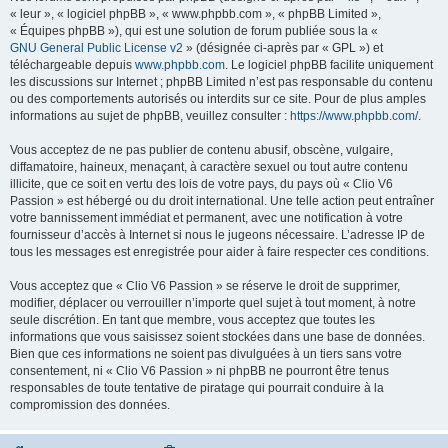
« leur », « logiciel phpBB », « www.phpbb.com », « phpBB Limited »,
« Équipes phpBB »), qui est une solution de forum publiée sous la «
GNU General Public License v2
» (désignée ci-après par « GPL ») et
téléchargeable depuis
www.phpbb.com
. Le logiciel phpBB facilite uniquement
les discussions sur Internet ; phpBB Limited n’est pas responsable du contenu
ou des comportements autorisés ou interdits sur ce site. Pour de plus amples
informations au sujet de phpBB, veuillez consulter :
https://www.phpbb.com/
.
Vous acceptez de ne pas publier de contenu abusif, obscène, vulgaire,
diffamatoire, haineux, menaçant, à caractère sexuel ou tout autre contenu
illicite, que ce soit en vertu des lois de votre pays, du pays où « Clio V6
Passion » est hébergé ou du droit international. Une telle action peut entraîner
votre bannissement immédiat et permanent, avec une notification à votre
fournisseur d’accès à Internet si nous le jugeons nécessaire. L’adresse IP de
tous les messages est enregistrée pour aider à faire respecter ces conditions.
Vous acceptez que « Clio V6 Passion » se réserve le droit de supprimer,
modifier, déplacer ou verrouiller n’importe quel sujet à tout moment, à notre
seule discrétion. En tant que membre, vous acceptez que toutes les
informations que vous saisissez soient stockées dans une base de données.
Bien que ces informations ne soient pas divulguées à un tiers sans votre
consentement, ni « Clio V6 Passion » ni phpBB ne pourront être tenus
responsables de toute tentative de piratage qui pourrait conduire à la
compromission des données.