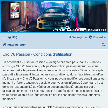
Clio V6 Passion
Le site français des passionnés de Clio V6
FAQ
S’enregistrer
Connexion
R
Index du forum
e
Clio V6 Passion - Conditions d’utilisation
c
h
En accédant à « Clio V6 Passion » (désigné ci-après par « nous », « notre »,
« nos », « Clio V6 Passion », « https://www.cliov6passion.fr/forum »), vous
e
acceptez d’être légalement lié par les conditions suivantes. Si vous n’acceptez
r
pas d’être légalement lié par toutes ces conditions, alors n’accédez pas et/ou
n’utilisez pas « Clio V6 Passion ». Nous pouvons modifier ces conditions à tout
c
moment et ferons tout notre possible pour vous en informer. Cependant, il est
h
de votre responsabilité de vérifier ce document régulièrement, car votre
utilisation continue de « Clio V6 Passion » après toute modification constitue
e
votre acceptation d’être légalement lié par les conditions mises à jour et/ou
r
modifiées.
Nos forums sont propulsés par phpBB (désigné ci-après par « ils », « eux »,