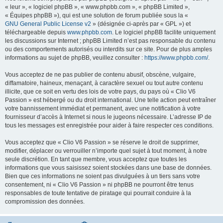
« leur », « logiciel phpBB », « www.phpbb.com », « phpBB Limited »,
« Équipes phpBB »), qui est une solution de forum publiée sous la «
GNU General Public License v2
» (désignée ci-après par « GPL ») et
téléchargeable depuis
www.phpbb.com
. Le logiciel phpBB facilite uniquement
les discussions sur Internet ; phpBB Limited n’est pas responsable du contenu
ou des comportements autorisés ou interdits sur ce site. Pour de plus amples
informations au sujet de phpBB, veuillez consulter :
https://www.phpbb.com/
.
Vous acceptez de ne pas publier de contenu abusif, obscène, vulgaire,
diffamatoire, haineux, menaçant, à caractère sexuel ou tout autre contenu
illicite, que ce soit en vertu des lois de votre pays, du pays où « Clio V6
Passion » est hébergé ou du droit international. Une telle action peut entraîner
votre bannissement immédiat et permanent, avec une notification à votre
fournisseur d’accès à Internet si nous le jugeons nécessaire. L’adresse IP de
tous les messages est enregistrée pour aider à faire respecter ces conditions.
Vous acceptez que « Clio V6 Passion » se réserve le droit de supprimer,
modifier, déplacer ou verrouiller n’importe quel sujet à tout moment, à notre
seule discrétion. En tant que membre, vous acceptez que toutes les
informations que vous saisissez soient stockées dans une base de données.
Bien que ces informations ne soient pas divulguées à un tiers sans votre
consentement, ni « Clio V6 Passion » ni phpBB ne pourront être tenus
responsables de toute tentative de piratage qui pourrait conduire à la
compromission des données.