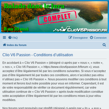
Clio V6 Passion
Le site français des passionnés de Clio V6
FAQ
S’enregistrer
Connexion
R
Index du forum
e
Clio V6 Passion - Conditions d’utilisation
c
h
En accédant à « Clio V6 Passion » (désigné ci-après par « nous », « notre »,
« nos », « Clio V6 Passion », « https://www.cliov6passion.fr/forum »), vous
e
acceptez d’être légalement lié par les conditions suivantes. Si vous n’acceptez
r
pas d’être légalement lié par toutes ces conditions, alors n’accédez pas et/ou
n’utilisez pas « Clio V6 Passion ». Nous pouvons modifier ces conditions à tout
c
moment et ferons tout notre possible pour vous en informer. Cependant, il est
h
de votre responsabilité de vérifier ce document régulièrement, car votre
utilisation continue de « Clio V6 Passion » après toute modification constitue
e
votre acceptation d’être légalement lié par les conditions mises à jour et/ou
r
modifiées.
Nos forums sont propulsés par phpBB (désigné ci-après par « ils », « eux »,