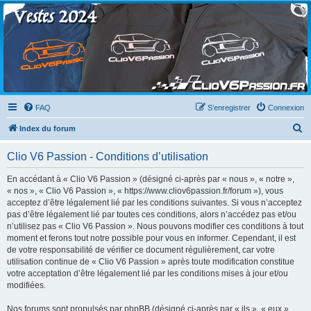
Clio V6 Passion
Le site français des passionnés de Clio V6
FAQ
S’enregistrer
Connexion
R
Index du forum
e
Clio V6 Passion - Conditions d’utilisation
c
h
En accédant à « Clio V6 Passion » (désigné ci-après par « nous », « notre »,
« nos », « Clio V6 Passion », « https://www.cliov6passion.fr/forum »), vous
e
acceptez d’être légalement lié par les conditions suivantes. Si vous n’acceptez
r
pas d’être légalement lié par toutes ces conditions, alors n’accédez pas et/ou
n’utilisez pas « Clio V6 Passion ». Nous pouvons modifier ces conditions à tout
c
moment et ferons tout notre possible pour vous en informer. Cependant, il est
h
de votre responsabilité de vérifier ce document régulièrement, car votre
utilisation continue de « Clio V6 Passion » après toute modification constitue
e
votre acceptation d’être légalement lié par les conditions mises à jour et/ou
r
modifiées.
Nos forums sont propulsés par phpBB (désigné ci-après par « ils », « eux »,