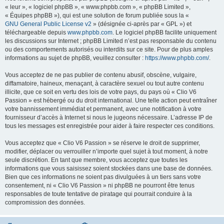
« leur », « logiciel phpBB », « www.phpbb.com », « phpBB Limited »,
« Équipes phpBB »), qui est une solution de forum publiée sous la «
GNU General Public License v2
» (désignée ci-après par « GPL ») et
téléchargeable depuis
www.phpbb.com
. Le logiciel phpBB facilite uniquement
les discussions sur Internet ; phpBB Limited n’est pas responsable du contenu
ou des comportements autorisés ou interdits sur ce site. Pour de plus amples
informations au sujet de phpBB, veuillez consulter :
https://www.phpbb.com/
.
Vous acceptez de ne pas publier de contenu abusif, obscène, vulgaire,
diffamatoire, haineux, menaçant, à caractère sexuel ou tout autre contenu
illicite, que ce soit en vertu des lois de votre pays, du pays où « Clio V6
Passion » est hébergé ou du droit international. Une telle action peut entraîner
votre bannissement immédiat et permanent, avec une notification à votre
fournisseur d’accès à Internet si nous le jugeons nécessaire. L’adresse IP de
tous les messages est enregistrée pour aider à faire respecter ces conditions.
Vous acceptez que « Clio V6 Passion » se réserve le droit de supprimer,
modifier, déplacer ou verrouiller n’importe quel sujet à tout moment, à notre
seule discrétion. En tant que membre, vous acceptez que toutes les
informations que vous saisissez soient stockées dans une base de données.
Bien que ces informations ne soient pas divulguées à un tiers sans votre
consentement, ni « Clio V6 Passion » ni phpBB ne pourront être tenus
responsables de toute tentative de piratage qui pourrait conduire à la
compromission des données.