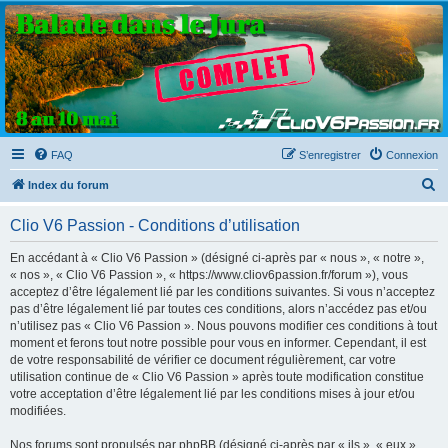
Clio V6 Passion
Le site français des passionnés de Clio V6
FAQ
S’enregistrer
Connexion
R
Index du forum
e
Clio V6 Passion - Conditions d’utilisation
c
h
En accédant à « Clio V6 Passion » (désigné ci-après par « nous », « notre »,
« nos », « Clio V6 Passion », « https://www.cliov6passion.fr/forum »), vous
e
acceptez d’être légalement lié par les conditions suivantes. Si vous n’acceptez
r
pas d’être légalement lié par toutes ces conditions, alors n’accédez pas et/ou
n’utilisez pas « Clio V6 Passion ». Nous pouvons modifier ces conditions à tout
c
moment et ferons tout notre possible pour vous en informer. Cependant, il est
h
de votre responsabilité de vérifier ce document régulièrement, car votre
utilisation continue de « Clio V6 Passion » après toute modification constitue
e
votre acceptation d’être légalement lié par les conditions mises à jour et/ou
r
modifiées.
Nos forums sont propulsés par phpBB (désigné ci-après par « ils », « eux »,