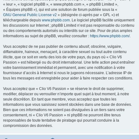
« leur », « logiciel phpBB », « www.phpbb.com », « phpBB Limited »,
« Équipes phpBB »), qui est une solution de forum publiée sous la «
GNU General Public License v2
» (désignée ci-après par « GPL ») et
téléchargeable depuis
www.phpbb.com
. Le logiciel phpBB facilite uniquement
les discussions sur Internet ; phpBB Limited n’est pas responsable du contenu
ou des comportements autorisés ou interdits sur ce site. Pour de plus amples
informations au sujet de phpBB, veuillez consulter :
https://www.phpbb.com/
.
Vous acceptez de ne pas publier de contenu abusif, obscène, vulgaire,
diffamatoire, haineux, menaçant, à caractère sexuel ou tout autre contenu
illicite, que ce soit en vertu des lois de votre pays, du pays où « Clio V6
Passion » est hébergé ou du droit international. Une telle action peut entraîner
votre bannissement immédiat et permanent, avec une notification à votre
fournisseur d’accès à Internet si nous le jugeons nécessaire. L’adresse IP de
tous les messages est enregistrée pour aider à faire respecter ces conditions.
Vous acceptez que « Clio V6 Passion » se réserve le droit de supprimer,
modifier, déplacer ou verrouiller n’importe quel sujet à tout moment, à notre
seule discrétion. En tant que membre, vous acceptez que toutes les
informations que vous saisissez soient stockées dans une base de données.
Bien que ces informations ne soient pas divulguées à un tiers sans votre
consentement, ni « Clio V6 Passion » ni phpBB ne pourront être tenus
responsables de toute tentative de piratage qui pourrait conduire à la
compromission des données.