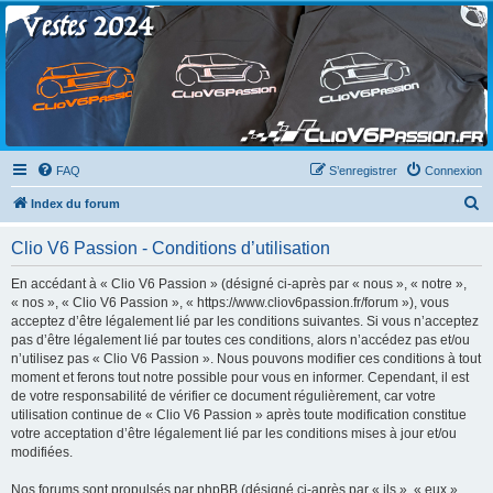
Clio V6 Passion
Le site français des passionnés de Clio V6
FAQ
S’enregistrer
Connexion
R
Index du forum
e
Clio V6 Passion - Conditions d’utilisation
c
h
En accédant à « Clio V6 Passion » (désigné ci-après par « nous », « notre »,
« nos », « Clio V6 Passion », « https://www.cliov6passion.fr/forum »), vous
e
acceptez d’être légalement lié par les conditions suivantes. Si vous n’acceptez
r
pas d’être légalement lié par toutes ces conditions, alors n’accédez pas et/ou
n’utilisez pas « Clio V6 Passion ». Nous pouvons modifier ces conditions à tout
c
moment et ferons tout notre possible pour vous en informer. Cependant, il est
h
de votre responsabilité de vérifier ce document régulièrement, car votre
utilisation continue de « Clio V6 Passion » après toute modification constitue
e
votre acceptation d’être légalement lié par les conditions mises à jour et/ou
r
modifiées.
Nos forums sont propulsés par phpBB (désigné ci-après par « ils », « eux »,