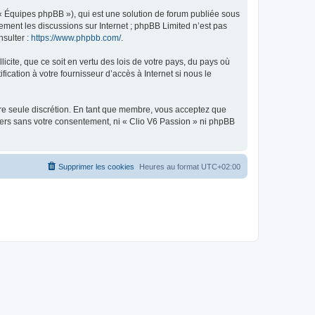
 « Équipes phpBB »), qui est une solution de forum publiée sous
uement les discussions sur Internet ; phpBB Limited n’est pas
nsulter :
https://www.phpbb.com/
.
icite, que ce soit en vertu des lois de votre pays, du pays où
ication à votre fournisseur d’accès à Internet si nous le
otre seule discrétion. En tant que membre, vous acceptez que
iers sans votre consentement, ni « Clio V6 Passion » ni phpBB
Supprimer les cookies
Heures au format
UTC+02:00