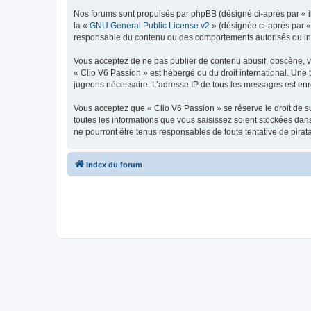
Nos forums sont propulsés par phpBB (désigné ci-après par « il
la «
GNU General Public License v2
» (désignée ci-après par 
responsable du contenu ou des comportements autorisés ou inter
Vous acceptez de ne pas publier de contenu abusif, obscène, vul
« Clio V6 Passion » est hébergé ou du droit international. Une 
jugeons nécessaire. L’adresse IP de tous les messages est enre
Vous acceptez que « Clio V6 Passion » se réserve le droit de su
toutes les informations que vous saisissez soient stockées da
ne pourront être tenus responsables de toute tentative de pira
Index du forum