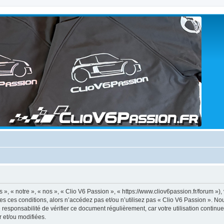
», « notre », « nos », « Clio V6 Passion », « https://www.cliov6passion.fr/forum »),
tes ces conditions, alors n’accédez pas et/ou n’utilisez pas « Clio V6 Passion ». N
 responsabilité de vérifier ce document régulièrement, car votre utilisation continu
r et/ou modifiées.