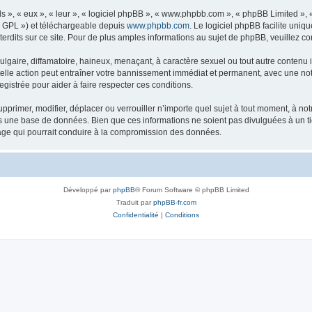
s », « eux », « leur », « logiciel phpBB », « www.phpbb.com », « phpBB Limited »,
« GPL ») et téléchargeable depuis
www.phpbb.com
. Le logiciel phpBB facilite uniq
dits sur ce site. Pour de plus amples informations au sujet de phpBB, veuillez co
gaire, diffamatoire, haineux, menaçant, à caractère sexuel ou tout autre contenu ill
telle action peut entraîner votre bannissement immédiat et permanent, avec une notif
gistrée pour aider à faire respecter ces conditions.
pprimer, modifier, déplacer ou verrouiller n’importe quel sujet à tout moment, à n
ns une base de données. Bien que ces informations ne soient pas divulguées à un t
tage qui pourrait conduire à la compromission des données.
Développé par
phpBB
® Forum Software © phpBB Limited
Traduit par
phpBB-fr.com
Confidentialité
|
Conditions