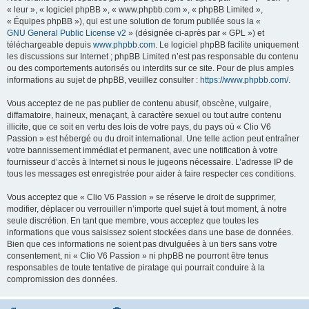
« leur », « logiciel phpBB », « www.phpbb.com », « phpBB Limited »,
« Équipes phpBB »), qui est une solution de forum publiée sous la «
GNU General Public License v2
» (désignée ci-après par « GPL ») et
téléchargeable depuis
www.phpbb.com
. Le logiciel phpBB facilite uniquement
les discussions sur Internet ; phpBB Limited n’est pas responsable du contenu
ou des comportements autorisés ou interdits sur ce site. Pour de plus amples
informations au sujet de phpBB, veuillez consulter :
https://www.phpbb.com/
.
Vous acceptez de ne pas publier de contenu abusif, obscène, vulgaire,
diffamatoire, haineux, menaçant, à caractère sexuel ou tout autre contenu
illicite, que ce soit en vertu des lois de votre pays, du pays où « Clio V6
Passion » est hébergé ou du droit international. Une telle action peut entraîner
votre bannissement immédiat et permanent, avec une notification à votre
fournisseur d’accès à Internet si nous le jugeons nécessaire. L’adresse IP de
tous les messages est enregistrée pour aider à faire respecter ces conditions.
Vous acceptez que « Clio V6 Passion » se réserve le droit de supprimer,
modifier, déplacer ou verrouiller n’importe quel sujet à tout moment, à notre
seule discrétion. En tant que membre, vous acceptez que toutes les
informations que vous saisissez soient stockées dans une base de données.
Bien que ces informations ne soient pas divulguées à un tiers sans votre
consentement, ni « Clio V6 Passion » ni phpBB ne pourront être tenus
responsables de toute tentative de piratage qui pourrait conduire à la
compromission des données.