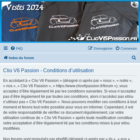
Clio V6 Passion
Le site français des passionnés de Clio V6
FAQ
S’enregistrer
Connexion
R
Index du forum
e
Clio V6 Passion - Conditions d’utilisation
c
h
En accédant à « Clio V6 Passion » (désigné ci-après par « nous », « notre »,
« nos », « Clio V6 Passion », « https://www.cliov6passion.fr/forum »), vous
e
acceptez d’être légalement lié par les conditions suivantes. Si vous n’acceptez
r
pas d’être légalement lié par toutes ces conditions, alors n’accédez pas et/ou
n’utilisez pas « Clio V6 Passion ». Nous pouvons modifier ces conditions à tout
c
moment et ferons tout notre possible pour vous en informer. Cependant, il est
h
de votre responsabilité de vérifier ce document régulièrement, car votre
utilisation continue de « Clio V6 Passion » après toute modification constitue
e
votre acceptation d’être légalement lié par les conditions mises à jour et/ou
r
modifiées.
Nos forums sont propulsés par phpBB (désigné ci-après par « ils », « eux »,