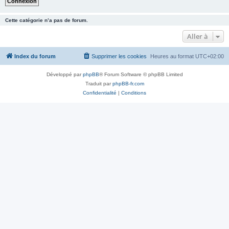
Cette catégorie n’a pas de forum.
Aller à
Index du forum
Supprimer les cookies
Heures au format
UTC+02:00
Développé par
phpBB
® Forum Software © phpBB Limited
Traduit par
phpBB-fr.com
Confidentialité
|
Conditions