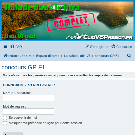
Clio V6 Passion
Le site français des passionnés de Clio V6
FAQ
S’enregistrer
Connexion
R
Index du forum
Espace détente
Le café du clio V6
concours GP F1
e
concours GP F1
c
Vous n’avez pas les permissions requises pour consulter les sujets de ce forum.
h
e
CONNEXION
•
S’ENREGISTRER
r
Nom d’utilisateur :
c
h
Mot de passe :
e
Se souvenir de moi
r
Masquer ma présence en ligne pour cette session