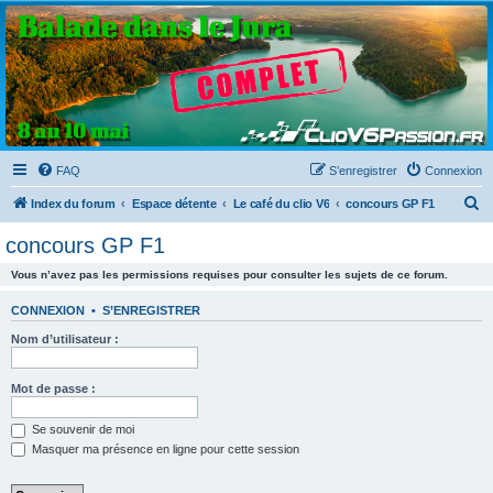
Clio V6 Passion
Le site français des passionnés de Clio V6
FAQ
S’enregistrer
Connexion
R
Index du forum
Espace détente
Le café du clio V6
concours GP F1
e
concours GP F1
c
Vous n’avez pas les permissions requises pour consulter les sujets de ce forum.
h
e
CONNEXION
•
S’ENREGISTRER
r
Nom d’utilisateur :
c
h
Mot de passe :
e
Se souvenir de moi
r
Masquer ma présence en ligne pour cette session