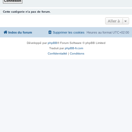
Cette catégorie n’a pas de forum.
Aller à
Index du forum
Supprimer les cookies
Heures au format
UTC+02:00
Développé par
phpBB
® Forum Software © phpBB Limited
Traduit par
phpBB-fr.com
Confidentialité
|
Conditions