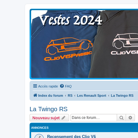
Clio V6 Passion
Le site français des passionnés de Clio V6
Accès rapide
FAQ
Index du forum
RS
Les Renault Sport
La Twingo RS
La Twingo RS
Recher
Re
Nouveau sujet
ANNONCES
Recensement des Clio V6