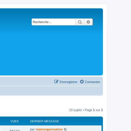
Rechercher
Recherche avancée
S’enregistrer
Connexion
10 sujets • Page
1
sur
1
VUES
DERNIER MESSAGE
D
par
teamorganisation