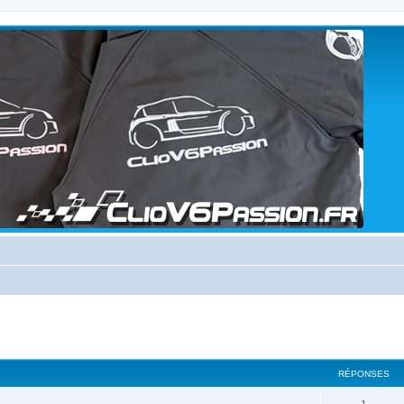
cher
cherche avancée
RÉPONSES