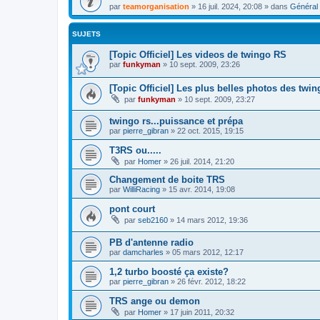
par
teamorganisation
»
16 juil. 2024, 20:08
» dans
Général
SUJETS
[Topic Officiel] Les videos de twingo RS
par
funkyman
»
10 sept. 2009, 23:26
[Topic Officiel] Les plus belles photos des twi
par
funkyman
»
10 sept. 2009, 23:27
twingo rs...puissance et prépa
par
pierre_gibran
»
22 oct. 2015, 19:15
T3RS ou.....
par
Homer
»
26 juil. 2014, 21:20
Changement de boite TRS
par
WilliRacing
»
15 avr. 2014, 19:08
pont court
par
seb2160
»
14 mars 2012, 19:36
PB d'antenne radio
par
damcharles
»
05 mars 2012, 12:17
1,2 turbo boosté ça existe?
par
pierre_gibran
»
26 févr. 2012, 18:22
TRS ange ou demon
par
Homer
»
17 juin 2011, 20:32