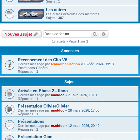
Sujets :
1
Les autres
Les autres véhicules des membres
Sujets :
387
Rechercher
Recherche avanc
Nouveau sujet
17 sujets • Page
1
sur
1
Annonces
Recensement des Clio V6
Dernier message par
teamorganisation
«
16 déc. 2024, 19:13
Posté dans
Général
Réponses :
1
Sujets
Arrivée en Phase 2 - Kano
Dernier message par
maddoc
«
21 avr. 2026, 10:01
Réponses :
1
Présentation OlivierOlivier
Dernier message par
maddoc
«
28 mars 2026, 17:56
Réponses :
1
Présentations
Dernier message par
maddoc
«
12 mars 2026, 20:49
Réponses :
1
Présentation Gian