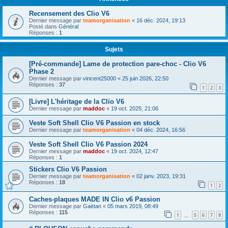
Recensement des Clio V6
Dernier message par
teamorganisation
«
16 déc. 2024, 19:13
Posté dans
Général
Réponses :
1
Sujets
[Pré-commande] Lame de protection pare-choc - Clio V6
Phase 2
Dernier message par
vincent25000
«
25 juin 2026, 22:50
Réponses :
37
1
2
3
[Livre] L'héritage de la Clio V6
Dernier message par
maddoc
«
19 oct. 2025, 21:06
Veste Soft Shell Clio V6 Passion en stock
Dernier message par
teamorganisation
«
04 déc. 2024, 16:56
Veste Soft Shell Clio V6 Passion 2024
Dernier message par
maddoc
«
19 oct. 2024, 12:47
Réponses :
1
Stickers Clio V6 Passion
Dernier message par
teamorganisation
«
02 janv. 2023, 19:31
Réponses :
18
1
2
Caches-plaques MADE IN Clio v6 Passion
Dernier message par
Gaëtan
«
05 mars 2019, 08:49
Réponses :
115
1
5
6
7
8
…