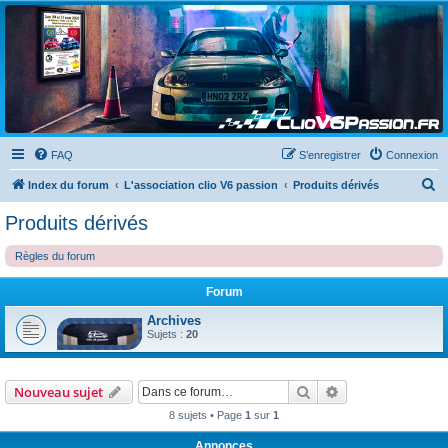
Clio V6 Passion
Le site français des passionnés de Clio V6
FAQ
S’enregistrer
Connexion
R
Index du forum
L'association clio V6 passion
Produits dérivés
e
Produits dérivés
c
Règles du forum
h
e
Forum
r
Archives
c
Sujets :
20
h
e
Rechercher
Recherche avanc
Nouveau sujet
r
8 sujets • Page
1
sur
1
Annonces