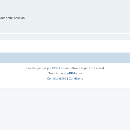
our cette session
Développé par
phpBB
® Forum Software © phpBB Limited
Traduit par
phpBB-fr.com
Confidentialité
|
Conditions