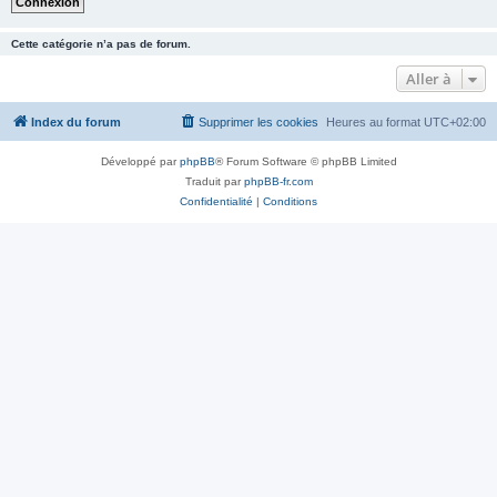
Cette catégorie n’a pas de forum.
Aller à
Index du forum
Supprimer les cookies
Heures au format
UTC+02:00
Développé par
phpBB
® Forum Software © phpBB Limited
Traduit par
phpBB-fr.com
Confidentialité
|
Conditions