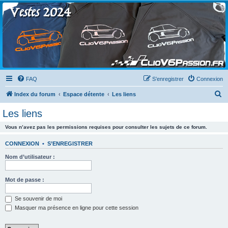
Clio V6 Passion
Le site français des passionnés de Clio V6
FAQ
S’enregistrer
Connexion
R
Index du forum
Espace détente
Les liens
e
Les liens
c
Vous n’avez pas les permissions requises pour consulter les sujets de ce forum.
h
e
CONNEXION
•
S’ENREGISTRER
r
Nom d’utilisateur :
c
h
Mot de passe :
e
Se souvenir de moi
r
Masquer ma présence en ligne pour cette session