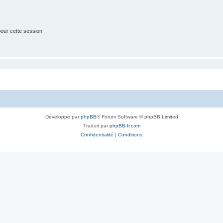
our cette session
Développé par
phpBB
® Forum Software © phpBB Limited
Traduit par
phpBB-fr.com
Confidentialité
|
Conditions