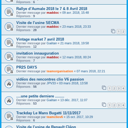
Réponses :
6
Rallye d’Aumale 2018 le 7 & 8 Avril 2018
Dernier message par
maddoc
«
09 avr. 2018, 15:48
Réponses :
9
Visite de l'usine SECMA
Dernier message par
maddoc
«
23 mars 2018, 23:33
Réponses :
28
1
2
Vintage market 7 avril 2018
Dernier message par
Gaëtan
«
21 mars 2018, 19:58
Réponses :
12
invitation innauguration
Dernier message par
maddoc
«
12 mars 2018, 00:24
Réponses :
7
PR2S DAYS
Dernier message par
teamorganisation
«
07 mars 2018, 22:21
vidéos des rencontres clio V6 passion
Dernier message par
JPV33
«
03 mars 2018, 13:58
Réponses :
56
1
2
3
4
....une petite derniere ........
Dernier message par
Gaëtan
«
13 déc. 2017, 11:07
Réponses :
53
1
2
3
4
Trackday Le Mans Bugatti 11/11/2017
Dernier message par
teamcliov6
«
15 oct. 2017, 10:29
Réponses :
6
Visite de l'usine de Renault Cléon