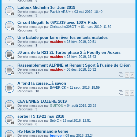
Réponses :
5
Ladoux Michelin 1er Juin 2019
Dernier message par
Patrick «RS¹»
«
03 mai 2019, 10:40
Réponses :
3
Circuit Bugatti le 08/11/19 avec 100% Piste
Dernier message par
Christophe308GTI
«
01 mars 2019, 11:39
Réponses :
8
Une balade pour faire rêver les enfants malades
Dernier message par
maddoc
«
28 févr. 2019, 20:51
Réponses :
1
30 ans de la R21 2L Turbo phase 2 à Pouilly en Auxois
Dernier message par
maddoc
«
28 févr. 2019, 15:43
Rassemblement ALPINE et Renault Sport à l'usine de Cléon
Dernier message par
maddoc
«
08 déc. 2018, 20:32
Réponses :
17
1
2
A fond la caisse...à savon
Dernier message par
BAVERICK
«
11 sept. 2018, 15:59
Réponses :
18
1
2
CEVENNES LOZERE 2019
Dernier message par
GUITOU
«
04 août 2018, 23:28
Réponses :
3
sortie IT5 19-21 mai 2018
Dernier message par
Séb.C
«
13 mai 2018, 12:51
Réponses :
8
RS Haute Normandie 6eme
Dernier message par
brunop
«
09 mai 2018, 23:24