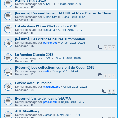
Reims 9 mars 2019
Dernier message par
MIKA51
«
18 mars 2019, 20:03
Réponses :
12
[Résumé] Rassemblement ALPINE et RS à l'usine de Cléon
Dernier message par
Super_Stef
«
10 déc. 2018, 11:54
Réponses :
11
Balade dans l'Orne 20-21 octobre 2018
Dernier message par
bandama
«
30 oct. 2018, 12:17
Réponses :
11
[Résumé] Les grandes heures automobiles
Dernier message par
patoche91
«
04 oct. 2018, 09:26
Réponses :
35
1
2
3
Le Vendée Classic 2018
Dernier message par
JPV33
«
03 sept. 2018, 18:06
Réponses :
12
[Résumé] Les collectionneurs ont du Coeur 2018
Dernier message par
rsv6
«
02 sept. 2018, 14:24
Réponses :
31
1
2
3
Lozère avec BS racing
Dernier message par
Mathieu1252
«
08 juil. 2018, 22:25
Réponses :
24
1
2
[Résumé] Visite de l'usine SECMA
Dernier message par
patoche91
«
10 juin 2018, 13:17
Réponses :
11
AHF Montlhéry
Dernier message par
Gaëtan
«
05 mai 2018, 21:24