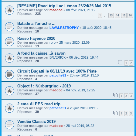
[RESUME] Road trip Lac Léman 23/24/25 Mai 2015
Dernier message par
maddoc
«
08 févr. 2021, 21:12
Réponses :
238
1
13
14
15
16
…
Balade a l'arrache ...
Dernier message par
LAVALRSTROPHY
«
18 août 2020, 18:45
Réponses :
10
Rasso Fayence 2020
Dernier message par
roro
«
25 mars 2020, 12:09
Réponses :
13
A fond la caisse...à savon
Dernier message par
BAVERICK
«
06 déc. 2019, 19:44
Réponses :
28
1
2
Circuit Bugatti le 08/11/19 avec 100% Piste
Dernier message par
patoche91
«
20 nov. 2019, 13:10
Réponses :
4
Objectif : Nürburgring - 2019
Dernier message par
maddoc
«
04 nov. 2019, 12:25
Réponses :
37
1
2
3
2 eme ALPES road trip
Dernier message par
patoche91
«
26 juin 2019, 09:15
Réponses :
39
1
2
3
Vendée Classic 2019
Dernier message par
maddoc
«
28 mai 2019, 08:22
Réponses :
6