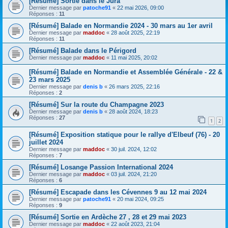
[Résumé] Sortie dans le Jura
Dernier message par
patoche91
«
22 mai 2026, 09:00
Réponses :
11
[Résumé] Balade en Normandie 2024 - 30 mars au 1er avril
Dernier message par
maddoc
«
28 août 2025, 22:19
Réponses :
11
[Résumé] Balade dans le Périgord
Dernier message par
maddoc
«
11 mai 2025, 20:02
[Résumé] Balade en Normandie et Assemblée Générale - 22 &
23 mars 2025
Dernier message par
denis b
«
26 mars 2025, 22:16
Réponses :
2
[Résumé] Sur la route du Champagne 2023
Dernier message par
denis b
«
28 août 2024, 18:23
Réponses :
27
1
2
[Résumé] Exposition statique pour le rallye d'Elbeuf (76) - 20
juillet 2024
Dernier message par
maddoc
«
30 juil. 2024, 12:02
Réponses :
7
[Résumé] Losange Passion International 2024
Dernier message par
maddoc
«
03 juil. 2024, 21:20
Réponses :
6
[Résumé] Escapade dans les Cévennes 9 au 12 mai 2024
Dernier message par
patoche91
«
20 mai 2024, 09:25
Réponses :
9
[Résumé] Sortie en Ardèche 27 , 28 et 29 mai 2023
Dernier message par
maddoc
«
22 août 2023, 21:04