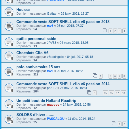
Réponses :
3
Housse
Dernier message par
Gaëtan
«
29 janv. 2021, 16:27
Commande veste SOFT SHELL clio v6 passion 2018
Dernier message par
rsv6
«
26 oct. 2018, 07:37
Réponses :
54
1
2
3
4
quille personnalisable
Dernier message par
JPV33
«
04 mars 2018, 18:05
Réponses :
13
Chocolats Clio V6
Dernier message par
v6racingclio
«
04 juil. 2017, 05:18
Réponses :
14
polo anniversaire 15 ans
Dernier message par
rsv6
«
20 mai 2016, 10:33
Réponses :
112
1
5
6
7
8
…
Commande veste SOFT SHELL clio v6 passion 2014
Dernier message par
pp2.12
«
24 nov. 2015, 15:31
Réponses :
264
1
15
16
17
18
…
Un petit bout de Holland Roadtrip
Dernier message par
maddoc
«
14 janv. 2015, 10:56
Réponses :
12
SOLDES d'hiver .......
Dernier message par
PASCALOU
«
11 déc. 2014, 15:24
Réponses :
25
1
2