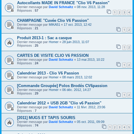
Autocollants MADE IN FRANCE "Clio V6 Passion"
Dernier message par
David Schmaltz
«
08 nov. 2013, 11:28
Réponses :
57
1
2
3
4
CHAMPAGNE "Cuvée Clio V6 Passion"
Dernier message par
MIKA51
«
17 oct. 2013, 12:42
Réponses :
21
1
2
Produit 2013-1 : Sac a casque
Dernier message par
Homer
«
28 juin 2013, 11:07
Réponses :
25
1
2
CARTES DE VISITE CLIO V6 PASSION
Dernier message par
David Schmaltz
«
13 mai 2013, 10:22
Réponses :
24
1
2
Calendrier 2013 - Clio V6 Passion
Dernier message par
Homer
«
08 mars 2013, 12:02
[Commande Groupée] Polos Brodés CV6passion
Dernier message par
Homer
«
06 déc. 2012, 14:27
Réponses :
29
1
2
Calendrier 2012 + USB 2GB "Clio v6 Passion"
Dernier message par
David Schmaltz
«
11 févr. 2012, 23:06
Réponses :
7
[2011] MUGS ET TAPIS SOURIS
Dernier message par
David Schmaltz
«
05 oct. 2011, 09:09
Réponses :
74
1
2
3
4
5