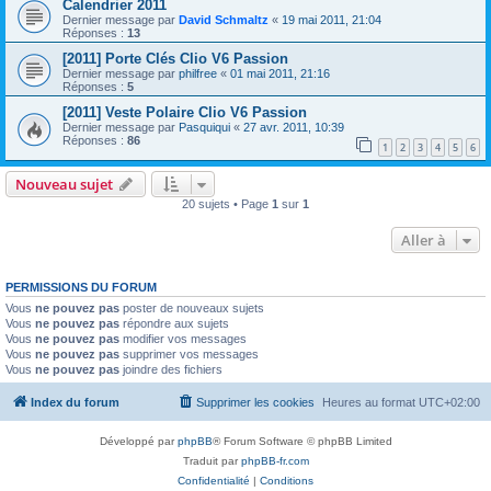
Calendrier 2011
Dernier message par
David Schmaltz
«
19 mai 2011, 21:04
Réponses :
13
[2011] Porte Clés Clio V6 Passion
Dernier message par
philfree
«
01 mai 2011, 21:16
Réponses :
5
[2011] Veste Polaire Clio V6 Passion
Dernier message par
Pasquiqui
«
27 avr. 2011, 10:39
Réponses :
86
1
2
3
4
5
6
Nouveau sujet
20 sujets • Page
1
sur
1
Aller à
PERMISSIONS DU FORUM
Vous
ne pouvez pas
poster de nouveaux sujets
Vous
ne pouvez pas
répondre aux sujets
Vous
ne pouvez pas
modifier vos messages
Vous
ne pouvez pas
supprimer vos messages
Vous
ne pouvez pas
joindre des fichiers
Index du forum
Supprimer les cookies
Heures au format
UTC+02:00
Développé par
phpBB
® Forum Software © phpBB Limited
Traduit par
phpBB-fr.com
Confidentialité
|
Conditions