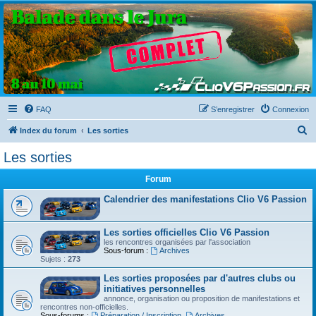
Clio V6 Passion
Le site français des passionnés de Clio V6
FAQ
S’enregistrer
Connexion
R
Index du forum
Les sorties
e
Les sorties
c
Forum
h
e
Calendrier des manifestations Clio V6 Passion
r
Les sorties officielles Clio V6 Passion
c
les rencontres organisées par l'association
h
Sous-forum :
Archives
Sujets :
273
e
Les sorties proposées par d'autres clubs ou
r
initiatives personnelles
annonce, organisation ou proposition de manifestations et
rencontres non-officielles.
Sous-forums :
Préparation / Inscription
,
Archives