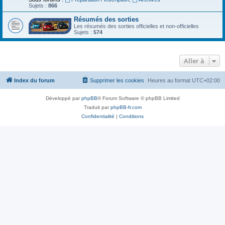
Sujets :
866
Résumés des sorties
Les résumés des sorties officielles et non-officielles
Sujets :
574
Aller à
Index du forum
Supprimer les cookies
Heures au format
UTC+02:00
Développé par
phpBB
® Forum Software © phpBB Limited
Traduit par
phpBB-fr.com
Confidentialité
|
Conditions