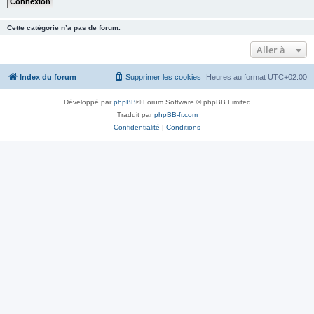
Cette catégorie n’a pas de forum.
Aller à
Index du forum
Supprimer les cookies
Heures au format
UTC+02:00
Développé par
phpBB
® Forum Software © phpBB Limited
Traduit par
phpBB-fr.com
Confidentialité
|
Conditions