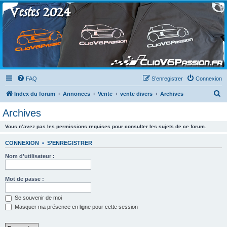
Clio V6 Passion
Le site français des passionnés de Clio V6
FAQ
S’enregistrer
Connexion
R
Index du forum
Annonces
Vente
vente divers
Archives
e
Archives
c
Vous n’avez pas les permissions requises pour consulter les sujets de ce forum.
h
e
CONNEXION
•
S’ENREGISTRER
r
Nom d’utilisateur :
c
h
Mot de passe :
e
Se souvenir de moi
r
Masquer ma présence en ligne pour cette session