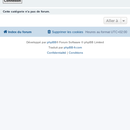
Cette catégorie n’a pas de forum.
Aller à
Index du forum
Supprimer les cookies
Heures au format
UTC+02:00
Développé par
phpBB
® Forum Software © phpBB Limited
Traduit par
phpBB-fr.com
Confidentialité
|
Conditions