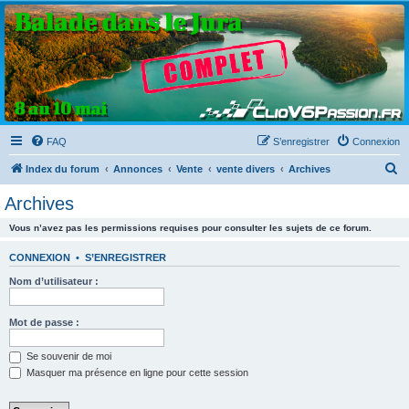
Clio V6 Passion
Le site français des passionnés de Clio V6
FAQ
S’enregistrer
Connexion
R
Index du forum
Annonces
Vente
vente divers
Archives
e
Archives
c
Vous n’avez pas les permissions requises pour consulter les sujets de ce forum.
h
e
CONNEXION
•
S’ENREGISTRER
r
Nom d’utilisateur :
c
h
Mot de passe :
e
Se souvenir de moi
r
Masquer ma présence en ligne pour cette session