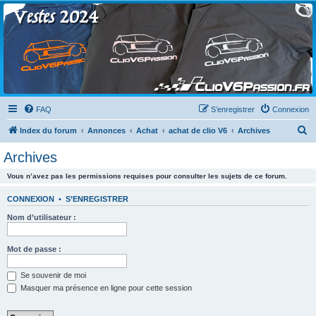
Clio V6 Passion
Le site français des passionnés de Clio V6
FAQ
S’enregistrer
Connexion
R
Index du forum
Annonces
Achat
achat de clio V6
Archives
e
Archives
c
Vous n’avez pas les permissions requises pour consulter les sujets de ce forum.
h
e
CONNEXION
•
S’ENREGISTRER
r
Nom d’utilisateur :
c
h
Mot de passe :
e
Se souvenir de moi
r
Masquer ma présence en ligne pour cette session