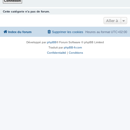
Cette catégorie n’a pas de forum.
Aller à
Index du forum
Supprimer les cookies
Heures au format
UTC+02:00
Développé par
phpBB
® Forum Software © phpBB Limited
Traduit par
phpBB-fr.com
Confidentialité
|
Conditions