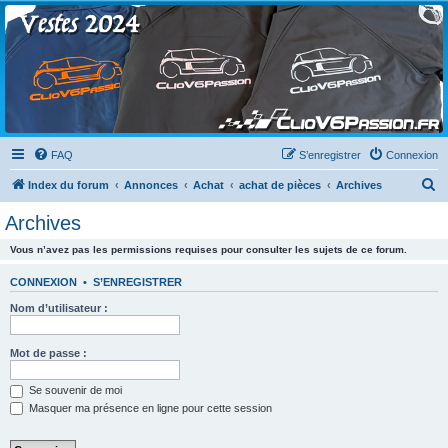
Clio V6 Passion
Le site français des passionnés de Clio V6
FAQ
S’enregistrer
Connexion
R
Index du forum
Annonces
Achat
achat de pièces
Archives
e
Archives
c
Vous n’avez pas les permissions requises pour consulter les sujets de ce forum.
h
e
CONNEXION
•
S’ENREGISTRER
r
Nom d’utilisateur :
c
h
Mot de passe :
e
Se souvenir de moi
r
Masquer ma présence en ligne pour cette session