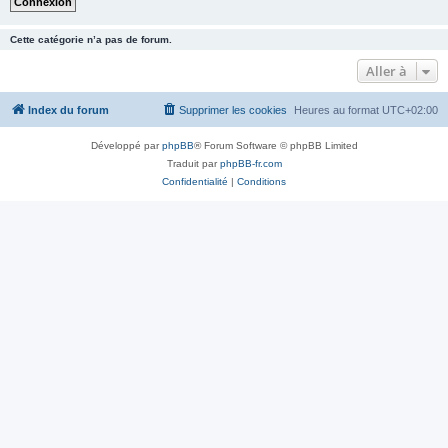
Cette catégorie n’a pas de forum.
Aller à
Index du forum
Supprimer les cookies
Heures au format
UTC+02:00
Développé par
phpBB
® Forum Software © phpBB Limited
Traduit par
phpBB-fr.com
Confidentialité
|
Conditions