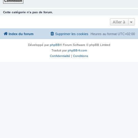
Cette catégorie n’a pas de forum.
Aller à
Index du forum
Supprimer les cookies
Heures au format
UTC+02:00
Développé par
phpBB
® Forum Software © phpBB Limited
Traduit par
phpBB-fr.com
Confidentialité
|
Conditions