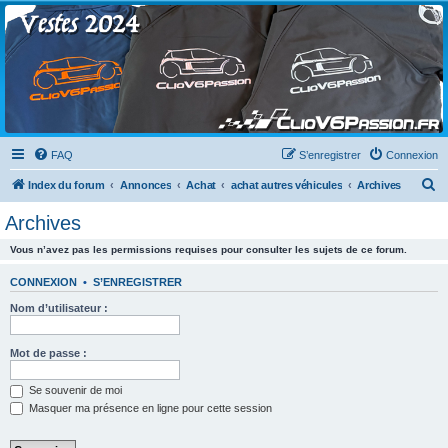
Clio V6 Passion
Le site français des passionnés de Clio V6
FAQ
S’enregistrer
Connexion
R
Index du forum
Annonces
Achat
achat autres véhicules
Archives
e
Archives
c
Vous n’avez pas les permissions requises pour consulter les sujets de ce forum.
h
e
CONNEXION
•
S’ENREGISTRER
r
Nom d’utilisateur :
c
h
Mot de passe :
e
Se souvenir de moi
r
Masquer ma présence en ligne pour cette session