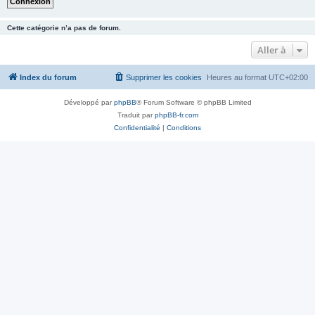
Cette catégorie n’a pas de forum.
Aller à
Index du forum
Supprimer les cookies
Heures au format
UTC+02:00
Développé par
phpBB
® Forum Software © phpBB Limited
Traduit par
phpBB-fr.com
Confidentialité
|
Conditions