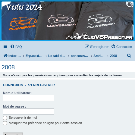
Clio V6 Passion
Le site français des passionnés de Clio V6
FAQ
S’enregistrer
Connexion
R
Index du forum
Espace détente
Le café du clio V6
concours photos
Archives des années précédentes
2008
e
2008
c
Vous n’avez pas les permissions requises pour consulter les sujets de ce forum.
h
e
CONNEXION
•
S’ENREGISTRER
r
Nom d’utilisateur :
c
h
Mot de passe :
e
Se souvenir de moi
r
Masquer ma présence en ligne pour cette session