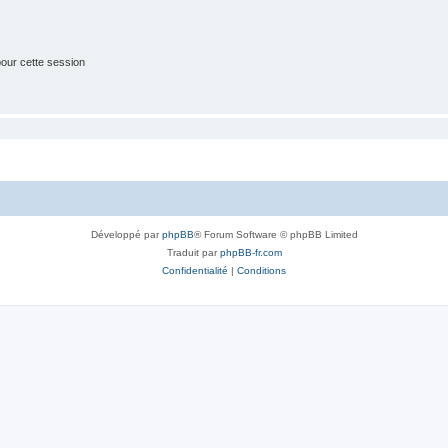
our cette session
Développé par
phpBB
® Forum Software © phpBB Limited
Traduit par
phpBB-fr.com
Confidentialité
|
Conditions