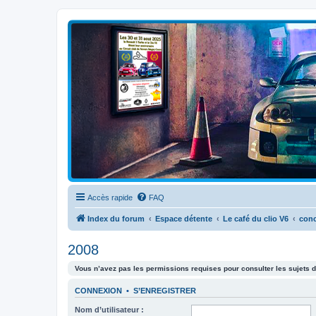
Clio V6 Passion
Le site français des passionnés de Clio V6
Accès rapide
FAQ
Index du forum
Espace détente
Le café du clio V6
con
2008
Vous n’avez pas les permissions requises pour consulter les sujets d
CONNEXION
•
S’ENREGISTRER
Nom d’utilisateur :