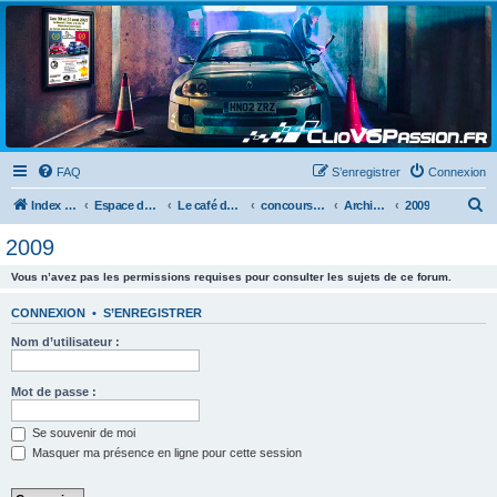
Clio V6 Passion
Le site français des passionnés de Clio V6
FAQ
S’enregistrer
Connexion
R
Index du forum
Espace détente
Le café du clio V6
concours photos
Archives des années précédentes
2009
e
2009
c
Vous n’avez pas les permissions requises pour consulter les sujets de ce forum.
h
e
CONNEXION
•
S’ENREGISTRER
r
Nom d’utilisateur :
c
h
Mot de passe :
e
Se souvenir de moi
r
Masquer ma présence en ligne pour cette session