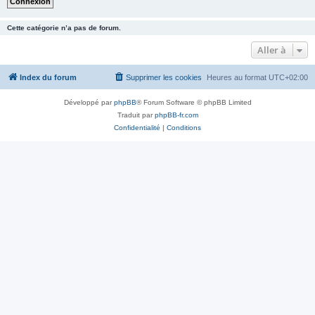
Cette catégorie n’a pas de forum.
Aller à
Index du forum
Supprimer les cookies
Heures au format
UTC+02:00
Développé par
phpBB
® Forum Software © phpBB Limited
Traduit par
phpBB-fr.com
Confidentialité
|
Conditions