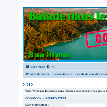
Clio V6 Passion
Le site français des passionnés de Clio V6
Accès rapide
FAQ
Index du forum
Espace détente
Le café du clio V6
con
2012
Vous n’avez pas les permissions requises pour consulter les sujets d
CONNEXION
•
S’ENREGISTRER
Nom d’utilisateur :