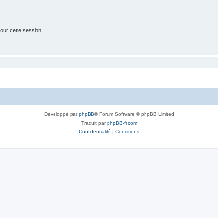
our cette session
Développé par
phpBB
® Forum Software © phpBB Limited
Traduit par
phpBB-fr.com
Confidentialité
|
Conditions