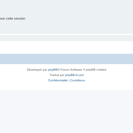
our cette session
Développé par
phpBB
® Forum Software © phpBB Limited
Traduit par
phpBB-fr.com
Confidentialité
|
Conditions