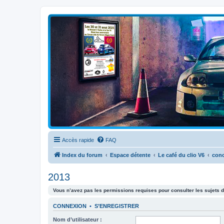
Clio V6 Passion
Le site français des passionnés de Clio V6
Accès rapide
FAQ
Index du forum
Espace détente
Le café du clio V6
con
2013
Vous n’avez pas les permissions requises pour consulter les sujets d
CONNEXION
•
S’ENREGISTRER
Nom d’utilisateur :