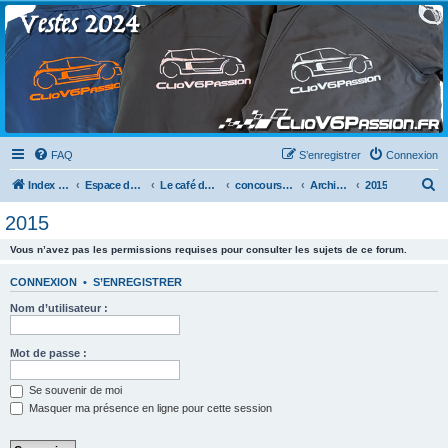
Clio V6 Passion
Le site français des passionnés de Clio V6
FAQ
S’enregistrer
Connexion
R
Index du forum
Espace détente
Le café du clio V6
concours photos
Archives des années précédentes
2015
e
2015
c
Vous n’avez pas les permissions requises pour consulter les sujets de ce forum.
h
e
CONNEXION
•
S’ENREGISTRER
r
Nom d’utilisateur :
c
h
Mot de passe :
e
Se souvenir de moi
r
Masquer ma présence en ligne pour cette session