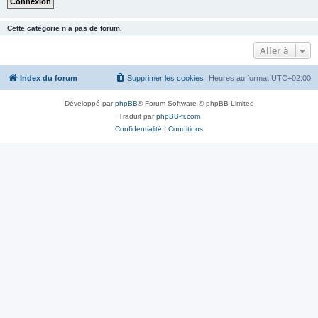
Cette catégorie n’a pas de forum.
Aller à
Index du forum
Supprimer les cookies
Heures au format
UTC+02:00
Développé par
phpBB
® Forum Software © phpBB Limited
Traduit par
phpBB-fr.com
Confidentialité
|
Conditions