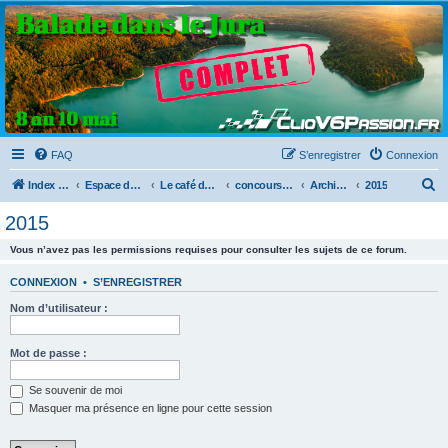
Clio V6 Passion
Le site français des passionnés de Clio V6
FAQ
S’enregistrer
Connexion
R
Index du forum
Espace détente
Le café du clio V6
concours photos
Archives des années précédentes
2015
e
2015
c
Vous n’avez pas les permissions requises pour consulter les sujets de ce forum.
h
e
CONNEXION
•
S’ENREGISTRER
r
Nom d’utilisateur :
c
h
Mot de passe :
e
Se souvenir de moi
r
Masquer ma présence en ligne pour cette session