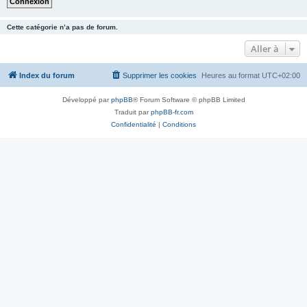
Cette catégorie n’a pas de forum.
Aller à
Index du forum
Supprimer les cookies
Heures au format
UTC+02:00
Développé par
phpBB
® Forum Software © phpBB Limited
Traduit par
phpBB-fr.com
Confidentialité
|
Conditions