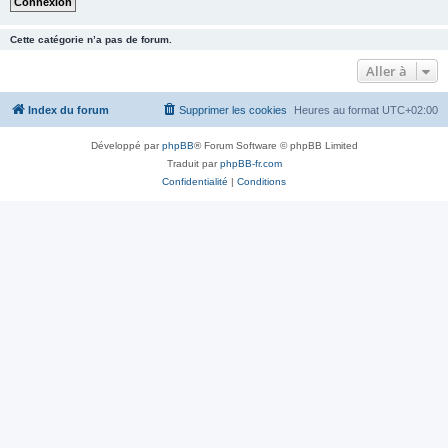
Cette catégorie n’a pas de forum.
Aller à
Index du forum
Supprimer les cookies
Heures au format
UTC+02:00
Développé par
phpBB
® Forum Software © phpBB Limited
Traduit par
phpBB-fr.com
Confidentialité
|
Conditions