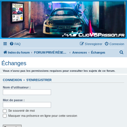
Clio V6 Passion
Le site français des passionnés de Clio V6
FAQ
S’enregistrer
Connexion
R
Index du forum
FORUM PRIVÉ RÉSERVÉ AUX MEMBRES DU CLUB
Annonces
Échanges
e
Échanges
c
Vous n’avez pas les permissions requises pour consulter les sujets de ce forum.
h
e
CONNEXION
•
S’ENREGISTRER
r
Nom d’utilisateur :
c
h
Mot de passe :
e
Se souvenir de moi
r
Masquer ma présence en ligne pour cette session