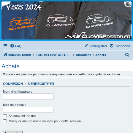
Clio V6 Passion
Le site français des passionnés de Clio V6
FAQ
S’enregistrer
Connexion
R
Index du forum
FORUM PRIVÉ RÉSERVÉ AUX MEMBRES DU CLUB
Annonces
Achats
e
Achats
c
Vous n’avez pas les permissions requises pour consulter les sujets de ce forum.
h
e
CONNEXION
•
S’ENREGISTRER
r
Nom d’utilisateur :
c
h
Mot de passe :
e
Se souvenir de moi
r
Masquer ma présence en ligne pour cette session