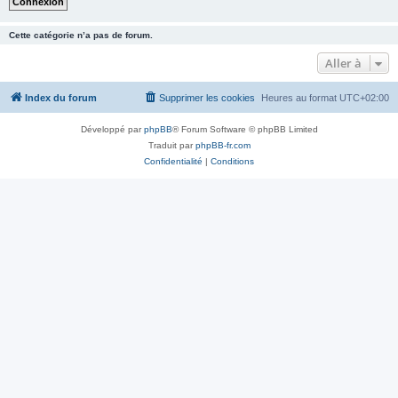
Cette catégorie n’a pas de forum.
Aller à
Index du forum
Supprimer les cookies
Heures au format
UTC+02:00
Développé par
phpBB
® Forum Software © phpBB Limited
Traduit par
phpBB-fr.com
Confidentialité
|
Conditions