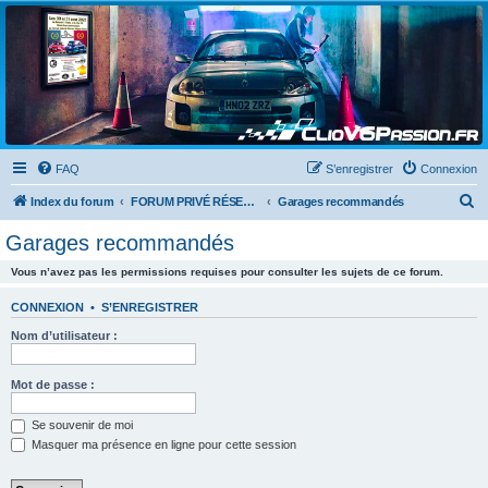
Clio V6 Passion
Le site français des passionnés de Clio V6
FAQ
S’enregistrer
Connexion
R
Index du forum
FORUM PRIVÉ RÉSERVÉ AUX MEMBRES DU CLUB
Garages recommandés
e
Garages recommandés
c
Vous n’avez pas les permissions requises pour consulter les sujets de ce forum.
h
e
CONNEXION
•
S’ENREGISTRER
r
Nom d’utilisateur :
c
h
Mot de passe :
e
Se souvenir de moi
r
Masquer ma présence en ligne pour cette session