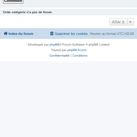
Cette catégorie n’a pas de forum.
Aller à
Index du forum
Supprimer les cookies
Heures au format
UTC+02:00
Développé par
phpBB
® Forum Software © phpBB Limited
Traduit par
phpBB-fr.com
Confidentialité
|
Conditions