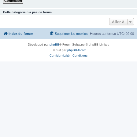
Cette catégorie n’a pas de forum.
Aller à
Index du forum
Supprimer les cookies
Heures au format
UTC+02:00
Développé par
phpBB
® Forum Software © phpBB Limited
Traduit par
phpBB-fr.com
Confidentialité
|
Conditions