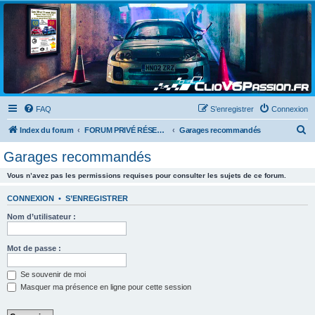
Clio V6 Passion
Le site français des passionnés de Clio V6
FAQ
S’enregistrer
Connexion
R
Index du forum
FORUM PRIVÉ RÉSERVÉ AUX MEMBRES DU CLUB
Garages recommandés
e
Garages recommandés
c
Vous n’avez pas les permissions requises pour consulter les sujets de ce forum.
h
e
CONNEXION
•
S’ENREGISTRER
r
Nom d’utilisateur :
c
h
Mot de passe :
e
Se souvenir de moi
r
Masquer ma présence en ligne pour cette session