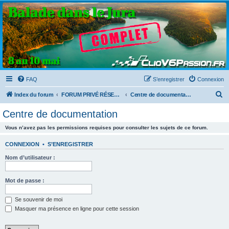
Clio V6 Passion
Le site français des passionnés de Clio V6
FAQ
S’enregistrer
Connexion
R
Index du forum
FORUM PRIVÉ RÉSERVÉ AUX MEMBRES DU CLUB
Centre de documentation
e
Centre de documentation
c
Vous n’avez pas les permissions requises pour consulter les sujets de ce forum.
h
e
CONNEXION
•
S’ENREGISTRER
r
Nom d’utilisateur :
c
h
Mot de passe :
e
Se souvenir de moi
r
Masquer ma présence en ligne pour cette session