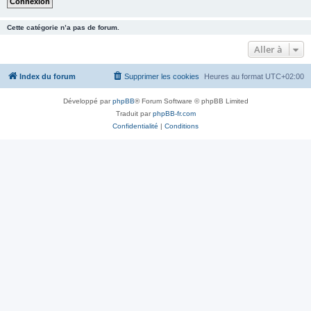
Cette catégorie n’a pas de forum.
Aller à
Index du forum
Supprimer les cookies
Heures au format
UTC+02:00
Développé par
phpBB
® Forum Software © phpBB Limited
Traduit par
phpBB-fr.com
Confidentialité
|
Conditions