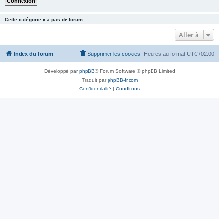
Cette catégorie n’a pas de forum.
Aller à
Index du forum
Supprimer les cookies
Heures au format
UTC+02:00
Développé par
phpBB
® Forum Software © phpBB Limited
Traduit par
phpBB-fr.com
Confidentialité
|
Conditions