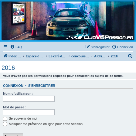
Clio V6 Passion
Le site français des passionnés de Clio V6
FAQ
S’enregistrer
Connexion
R
Index du forum
Espace détente
Le café du clio V6
concours photos
Archives des années précédentes
2016
e
2016
c
Vous n’avez pas les permissions requises pour consulter les sujets de ce forum.
h
e
CONNEXION
•
S’ENREGISTRER
r
Nom d’utilisateur :
c
h
Mot de passe :
e
Se souvenir de moi
r
Masquer ma présence en ligne pour cette session