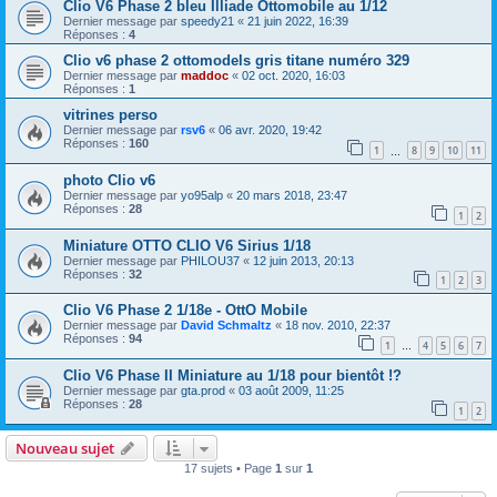
Clio V6 Phase 2 bleu Illiade Ottomobile au 1/12
Dernier message par
speedy21
«
21 juin 2022, 16:39
Réponses :
4
Clio v6 phase 2 ottomodels gris titane numéro 329
Dernier message par
maddoc
«
02 oct. 2020, 16:03
Réponses :
1
vitrines perso
Dernier message par
rsv6
«
06 avr. 2020, 19:42
Réponses :
160
1
8
9
10
11
…
photo Clio v6
Dernier message par
yo95alp
«
20 mars 2018, 23:47
Réponses :
28
1
2
Miniature OTTO CLIO V6 Sirius 1/18
Dernier message par
PHILOU37
«
12 juin 2013, 20:13
Réponses :
32
1
2
3
Clio V6 Phase 2 1/18e - OttO Mobile
Dernier message par
David Schmaltz
«
18 nov. 2010, 22:37
Réponses :
94
1
4
5
6
7
…
Clio V6 Phase II Miniature au 1/18 pour bientôt !?
Dernier message par
gta.prod
«
03 août 2009, 11:25
Réponses :
28
1
2
Nouveau sujet
17 sujets • Page
1
sur
1