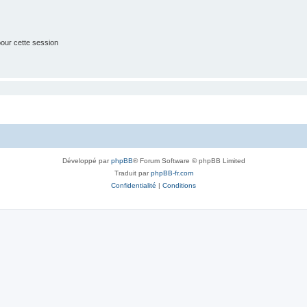
our cette session
Développé par
phpBB
® Forum Software © phpBB Limited
Traduit par
phpBB-fr.com
Confidentialité
|
Conditions