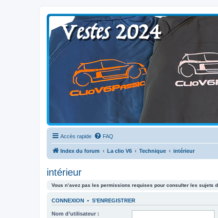
Clio V6 Passion
Le site français des passionnés de Clio V6
Accès rapide
FAQ
Index du forum
La clio V6
Technique
intérieur
intérieur
Vous n’avez pas les permissions requises pour consulter les sujets d
CONNEXION
•
S’ENREGISTRER
Nom d’utilisateur :