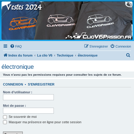
Clio V6 Passion
Le site français des passionnés de Clio V6
FAQ
S’enregistrer
Connexion
R
Index du forum
La clio V6
Technique
électronique
e
électronique
c
Vous n’avez pas les permissions requises pour consulter les sujets de ce forum.
h
e
CONNEXION
•
S’ENREGISTRER
r
Nom d’utilisateur :
c
h
Mot de passe :
e
Se souvenir de moi
r
Masquer ma présence en ligne pour cette session