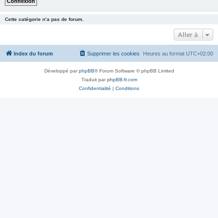
Cette catégorie n’a pas de forum.
Aller à
Index du forum
Supprimer les cookies
Heures au format
UTC+02:00
Développé par
phpBB
® Forum Software © phpBB Limited
Traduit par
phpBB-fr.com
Confidentialité
|
Conditions