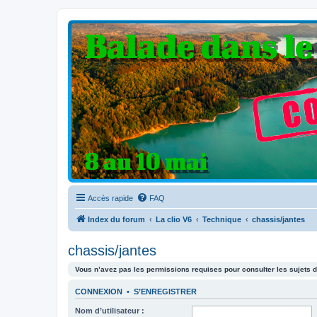
Clio V6 Passion
Le site français des passionnés de Clio V6
Accès rapide
FAQ
Index du forum
La clio V6
Technique
chassis/jantes
chassis/jantes
Vous n’avez pas les permissions requises pour consulter les sujets d
CONNEXION
•
S’ENREGISTRER
Nom d’utilisateur :