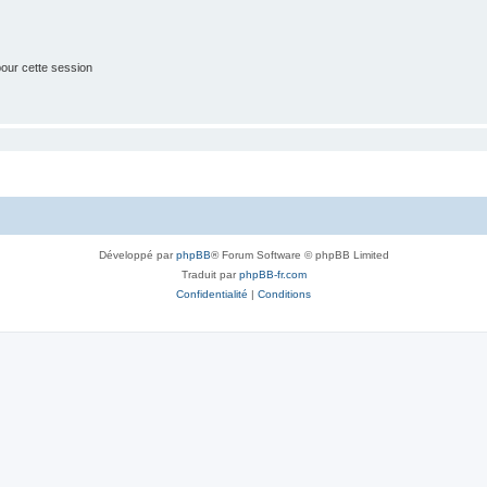
our cette session
Développé par
phpBB
® Forum Software © phpBB Limited
Traduit par
phpBB-fr.com
Confidentialité
|
Conditions